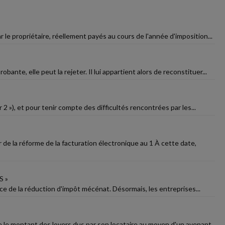
 le propriétaire, réellement payés au cours de l'année d'imposition...
bante, elle peut la rejeter. Il lui appartient alors de reconstituer...
2 »), et pour tenir compte des difficultés rencontrées par les...
e la réforme de la facturation électronique au 1 À cette date,
S »
fice de la réduction d'impôt mécénat. Désormais, les entreprises...
 le montant des loyers dus par son locataire au moyen d'un avenant