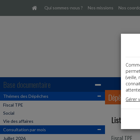
Qui sommes-nous ?
Nos missions
Nos coord
Comme t
permet
(veille
Base documentaire
connai
attente
Dépêches
Thémes des Dépêches
Gérer 
Fiscal TPE
Social
Liste des 
Vie des affaires
Consultation par mois
Fiscal TPE
Juillet 2026