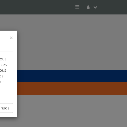
×
vous
nces
vous
os
ns.
inuez