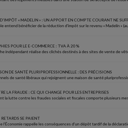
D'IMPÔT « MADELIN » : UN APPORT EN COMPTE COURANT NE SUFF
le entend bénéficier de la réduction d'impôt sur le revenu « Madelin » (a
IES POUR LE E-COMMERCE : TVA À 20 %
e indépendant réalise des clichés destinés à des sites de vente de vête
SON DE SANTÉ PLURIPROFESSIONNELLE : DES PRÉCISIONS
nels de santé libéraux qui rejoignent une maison de santé pluriprofession
RE LA FRAUDE : CE QUI CHANGE POUR LES ENTREPRISES
ant la lutte contre les fraudes sociales et fiscales comporte plusieurs m
S RETARDS SE PAIENT
e l'Économie rappelle les conséquences d'un dépôt tardif de la déclarati