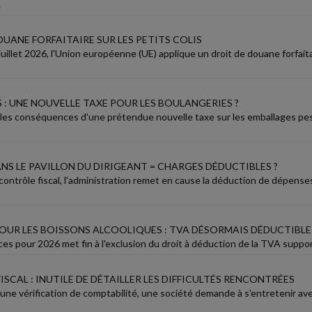
.
UANE FORFAITAIRE SUR LES PETITS COLIS
juillet 2026, l'Union européenne (UE) applique un droit de douane forfait
 : UNE NOUVELLE TAXE POUR LES BOULANGERIES ?
 les conséquences d'une prétendue nouvelle taxe sur les emballages p
NS LE PAVILLON DU DIRIGEANT = CHARGES DÉDUCTIBLES ?
n contrôle fiscal, l'administration remet en cause la déduction de dépen
POUR LES BOISSONS ALCOOLIQUES : TVA DÉSORMAIS DÉDUCTIBLE
nces pour 2026 met fin à l'exclusion du droit à déduction de la TVA support
SCAL : INUTILE DE DÉTAILLER LES DIFFICULTÉS RENCONTRÉES
'une vérification de comptabilité, une société demande à s'entretenir avec