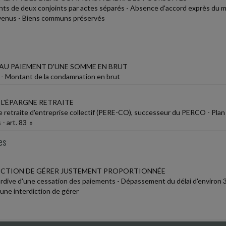
s de deux conjoints par actes séparés - Absence d'accord exprès du 
evenus - Biens communs préservés
U PAIEMENT D'UNE SOMME EN BRUT
- Montant de la condamnation en brut
 L'ÉPARGNE RETRAITE
e retraite d'entreprise collectif (PERE-CO), successeur du PERCO - Plan
 - art. 83 »
es
ICTION DE GÉRER JUSTEMENT PROPORTIONNÉE
ardive d'une cessation des paiements - Dépassement du délai d'environ 3
 une interdiction de gérer