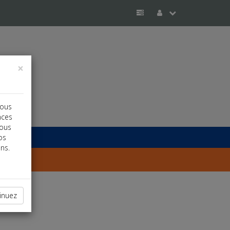
×
vous
nces
vous
os
ns.
inuez