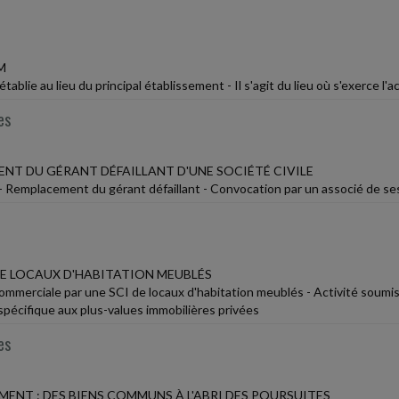
M
blie au lieu du principal établissement - Il s'agit du lieu où s'exerce l'act
es
NT DU GÉRANT DÉFAILLANT D'UNE SOCIÉTÉ CIVILE
e - Remplacement du gérant défaillant - Convocation par un associé de se
E LOCAUX D'HABITATION MEUBLÉS
ommerciale par une SCI de locaux d'habitation meublés - Activité soumise 
spécifique aux plus-values immobilières privées
es
ENT : DES BIENS COMMUNS À L'ABRI DES POURSUITES