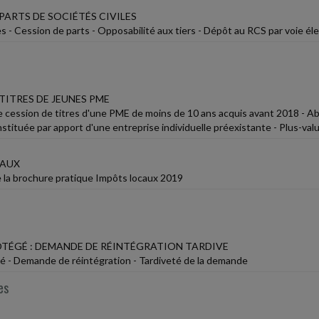
PARTS DE SOCIÉTÉS CIVILES
es - Cession de parts - Opposabilité aux tiers - Dépôt au RCS par voie él
TITRES DE JEUNES PME
e cession de titres d'une PME de moins de 10 ans acquis avant 2018 - Ab
tituée par apport d'une entreprise individuelle préexistante - Plus-valu
CAUX
e la brochure pratique Impôts locaux 2019
OTÉGÉ : DEMANDE DE RÉINTÉGRATION TARDIVE
gé - Demande de réintégration - Tardiveté de la demande
es