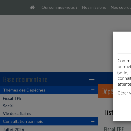
Qui sommes-nous ?
Nos missions
Nos coord
Comme t
permet
(veille
Base documentaire
connai
attente
Dépêches
Thémes des Dépêches
Gérer 
Fiscal TPE
Social
Liste des 
Vie des affaires
Consultation par mois
Fiscal TPE
Juillet 2026