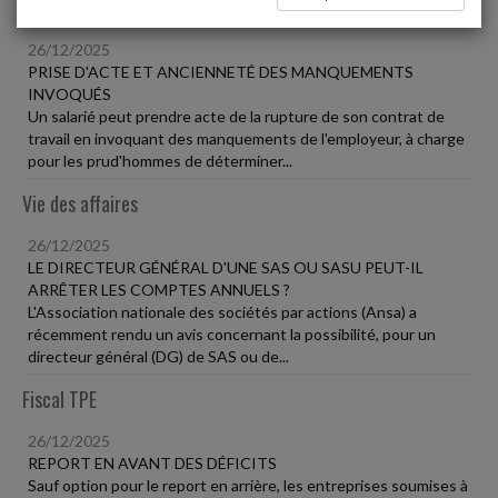
Social
26/12/2025
PRISE D'ACTE ET ANCIENNETÉ DES MANQUEMENTS
INVOQUÉS
Un salarié peut prendre acte de la rupture de son contrat de
travail en invoquant des manquements de l'employeur, à charge
pour les prud'hommes de déterminer...
Vie des affaires
26/12/2025
LE DIRECTEUR GÉNÉRAL D'UNE SAS OU SASU PEUT-IL
ARRÊTER LES COMPTES ANNUELS ?
L'Association nationale des sociétés par actions (Ansa) a
récemment rendu un avis concernant la possibilité, pour un
directeur général (DG) de SAS ou de...
Fiscal TPE
26/12/2025
REPORT EN AVANT DES DÉFICITS
Sauf option pour le report en arrière, les entreprises soumises à