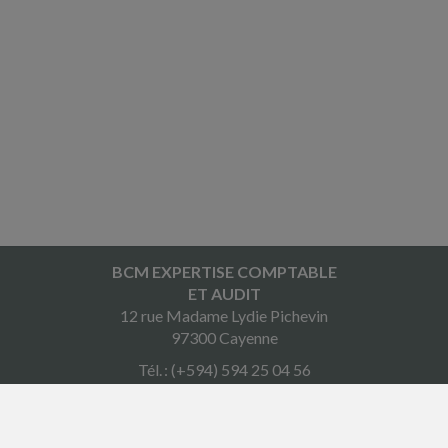
BCM EXPERTISE COMPTABLE
ET AUDIT
12 rue Madame Lydie Pichevin
97300 Cayenne
Tél. : (+594) 594 25 04 56
Port. : (+594) 694 92 20 76
Courriel :
contact@bcm360.fr