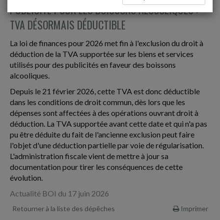
PUBLICITÉ POUR LES BOISSONS ALCOOLIQUES :
TVA DÉSORMAIS DÉDUCTIBLE
La loi de finances pour 2026 met fin à l'exclusion du droit à
déduction de la TVA supportée sur les biens et services
utilisés pour des publicités en faveur des boissons
alcooliques.
Depuis le 21 février 2026, cette TVA est donc déductible
dans les conditions de droit commun, dès lors que les
dépenses sont affectées à des opérations ouvrant droit à
déduction. La TVA supportée avant cette date et qui n'a pas
pu être déduite du fait de l'ancienne exclusion peut faire
l'objet d'une déduction partielle par voie de régularisation.
L'administration fiscale vient de mettre à jour sa
documentation pour tirer les conséquences de cette
évolution.
Actualité BOI du 17 juin 2026
Retourner à la liste des dépêches
Imprimer