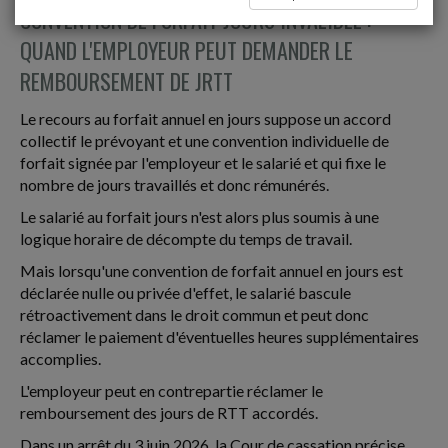
CONVENTION DE FORFAIT JOURS INVALIDÉE :
QUAND L'EMPLOYEUR PEUT DEMANDER LE
REMBOURSEMENT DE JRTT
Le recours au forfait annuel en jours suppose un accord
collectif le prévoyant et une convention individuelle de
forfait signée par l'employeur et le salarié et qui fixe le
nombre de jours travaillés et donc rémunérés.
Le salarié au forfait jours n'est alors plus soumis à une
logique horaire de décompte du temps de travail.
Mais lorsqu'une convention de forfait annuel en jours est
déclarée nulle ou privée d'effet, le salarié bascule
rétroactivement dans le droit commun et peut donc
réclamer le paiement d'éventuelles heures supplémentaires
accomplies.
L'employeur peut en contrepartie réclamer le
remboursement des jours de RTT accordés.
Dans un arrêt du 3 juin 2026, la Cour de cassation précise