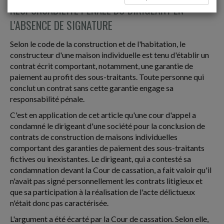
RESPONSABILITÉ PÉNALE DU DIRIGEANT EN
L'ABSENCE DE SIGNATURE
Selon le code de la construction et de l'habitation, le
constructeur d'une maison individuelle est tenu d'établir un
contrat écrit comportant, notamment, une garantie de
paiement au profit des sous-traitants. Toute personne qui
conclut un contrat sans cette garantie engage sa
responsabilité pénale.
C'est en application de cet article qu'une cour d'appel a
condamné le dirigeant d'une société pour la conclusion de
contrats de construction de maisons individuelles
comportant des garanties de paiement des sous-traitants
fictives ou inexistantes. Le dirigeant, qui a contesté sa
condamnation devant la Cour de cassation, a fait valoir qu'il
n'avait pas signé personnellement les contrats litigieux et
que sa participation à la réalisation de l'acte délictueux
n'était donc pas caractérisée.
L'argument a été écarté par la Cour de cassation. Selon elle,