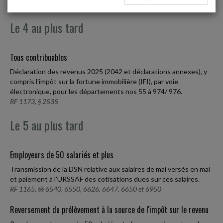
Le 4 au plus tard
Tous contribuables
Déclaration des revenus 2025 (2042 et déclarations annexes), y
compris l'impôt sur la fortune immobilière (IFI), par voie
électronique, pour les départements nos 55 à 974/ 976.
RF 1173, § 2535
Le 5 au plus tard
Employeurs de 50 salariés et plus
Transmission de la DSN relative aux salaires de mai versés en mai
et paiement à l'URSSAF des cotisations dues sur ces salaires.
RF 1165, §§ 6540, 6550, 6626, 6647, 6650 et 6950
Reversement du prélèvement à la source de l'impôt sur le revenu